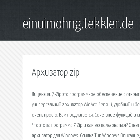
einuimohng.tekkler.de
Архиватор zip
Лицензия. 7-Zip это программное обеспечение с открыт
универсальный архиватор WinArc. Легкий, удобный и бес
очень просто. Вам предлагается. Сочетание функций и 
Что это за программа 7 Zip и как ею пользоваться? Отве
архиватор для Windows. Ссылка Тип Windows Описание; Ск