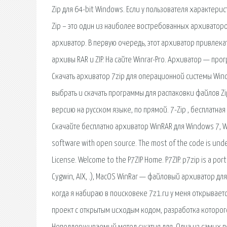
Zip для 64-bit Windows. Если у пользователя характер
Zip – это один из наиболее востребованных архиваторов
архиватор. В первую очередь, этот архиватор привлека
архивы RAR и ZIP. На сайте Winrar-Pro. Архиватор — пр
Скачать архиватор 7zip для операционной системы Win
выбрать и скачать программы для распаковки файлов Zip
версию на русском языке, по прямой. 7-Zip , бесплатная
Скачайте бесплатно архиватор WinRAR для Windows 7, Wi
software with open source. The most of the code is unde
License. Welcome to the P7ZIP Home. P7ZIP. p7zip is a por
Cygwin, AIX, .), MacOS WinRar — файловый архиватор д
когда я набираю в поисковеке 7z1.ru у меня открывается
проект с открытым исходым кодом, разработка которого