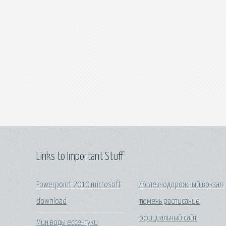
Links to Important Stuff
Powerpoint 2010 microsoft
Железнодорожный вокзал
download
тюмень расписание
официальный сайт
Мин воды ессентуки