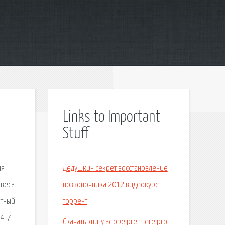
Links to Important
Stuff
ня
Дедушкин секрет восстановление
веса.
позвоночника 2012 видеокурс
атный
торрент
4: 7-
Скачать книгу adobe premiere pro