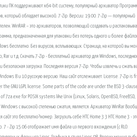
истики ПК поддерживают x64-bit систему, популярный архиватор Програм
, который обладает высокой. 7-Zip. Версии: 19.00. 7-Zip — популярный
телен. WinRAR – это архиваторов, позволяющий создавать и распаковыва
ограмма, предназначенная для упаковки без потерь одного и более файло
dows бесплатно. Без вирусов, всплывающих. Страница, на которой вы м
, Rar и т.д. Скачать 7-Zip - бесплатный архиватор для Windows, последн
 и безопасная загрузка. Последняя версия 7-Zip. Чтобы извлечь и сжать в
ndows 8 и 10 русскую версию. Наш сайт отслеживает. License. 7-Zip is f
r the GNU LGPL license. Some parts of the code are under the BSD 3-claus
t of 7za.exe for POSIX systems like Unix (Linux, Solaris, OpenBSD, FreeBSD,
ля Windows с высокой степенью сжатия, является. Архиватор WinRar Вооб
 сайт это бесплатно?номер. Загрузить себе HTC Home 3 3 HTC Home 3 - эт
. 7 - Zip 15.06 отображает имя файла из первого вхождения (с RLO.