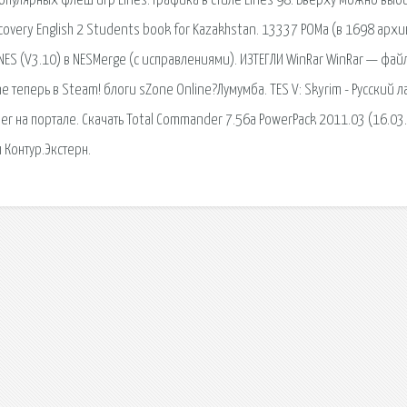
пулярных флеш игр Lines. Графика в стиле Lines 98. Вверху можно выб
covery English 2 Students book for Kazakhstan. 13337 РОМа (в 1698 архи
NES (V3.10) в NESMerge (с исправлениями). ИЗТЕГЛИ WinRar WinRar — фай
ne теперь в Steam! блоги sZone Online?Лумумба. TES V: Skyrim - Русский 
er на портале. Скачать Total Commander 7.56a PowerPack 2011.03 (16.03.
 Контур.Экстерн.