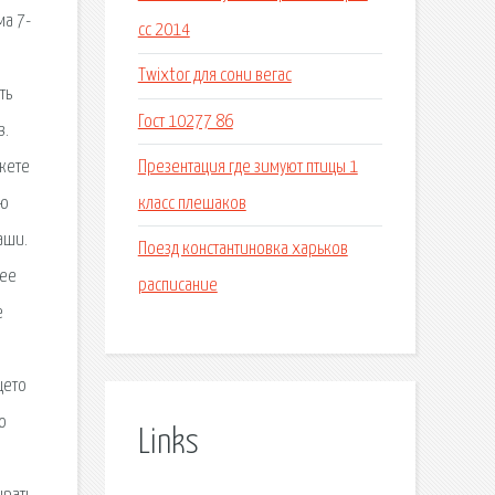
ма 7-
cc 2014
Twixtor для сони вегас
ть
Гост 10277 86
в.
Презентация где зимуют птицы 1
ожете
класс плешаков
юю
аши.
Поезд константиновка харьков
ree
расписание
e
щето
о
Links