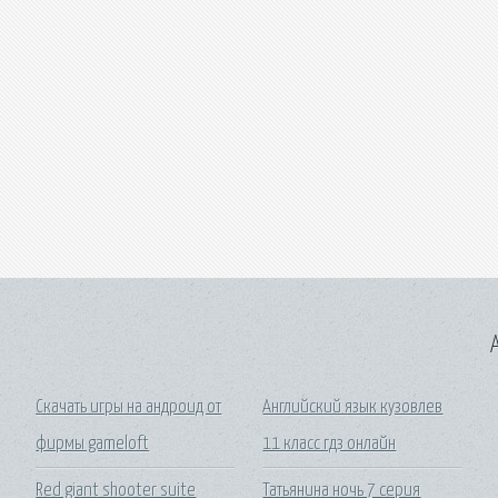
A
Скачать игры на андроид от
Английский язык кузовлев
фирмы gameloft
11 класс гдз онлайн
Red giant shooter suite
Татьянина ночь 7 серия