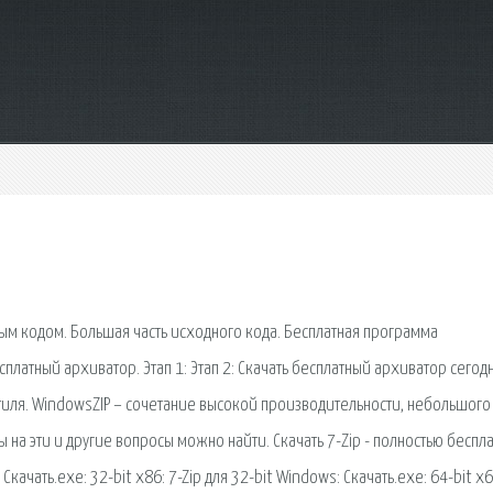
ым кодом. Большая часть исходного кода. Бесплатная программа
платный архиватор. Этап 1: Этап 2: Скачать бесплатный архиватор сегод
стиля. WindowsZIP – сочетание высокой производительности, небольшого 
ты на эти и другие вопросы можно найти. Скачать 7-Zip - полностью беспл
ачать.exe: 32-bit x86: 7-Zip для 32-bit Windows: Скачать.exe: 64-bit x6