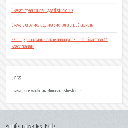
Скачать трап сэмплы для fl studio 10
Скачать игру молодежка смотри и играй скачать
Календарно тематическое планирование биболетова 11
класс скачать
Links
Скачатьвсе Альбомы Мишель - sheskachat.
An Informative Text Blurb