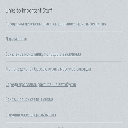
Links to Important Stuff
Сибирячка деревенька моя старая минус скачать бесплатно
Дорам викки
Заявление начальнику полиции о выселении
Я в понедельник бросаю курить маргулис аккорды
Середа ярославль расписание автобусов
Ранс 01 поиск света 3 серия
Средний диаметр резьбы гост