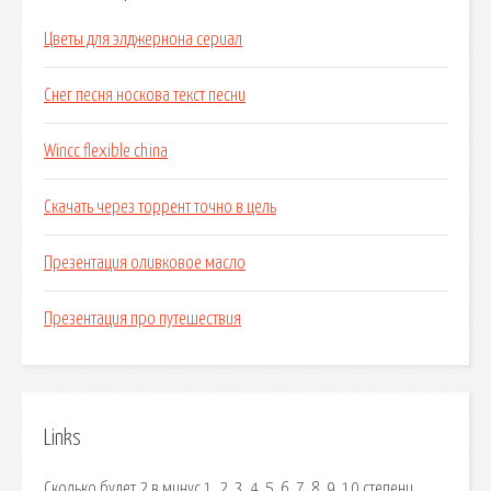
Цветы для элджернона сериал
Снег песня носкова текст песни
Wincc flexible china
Скачать через торрент точно в цель
Презентация оливковое масло
Презентация про путешествия
Links
Сколько будет 2 в минус 1, 2, 3, 4, 5, 6, 7, 8, 9, 10 степени.