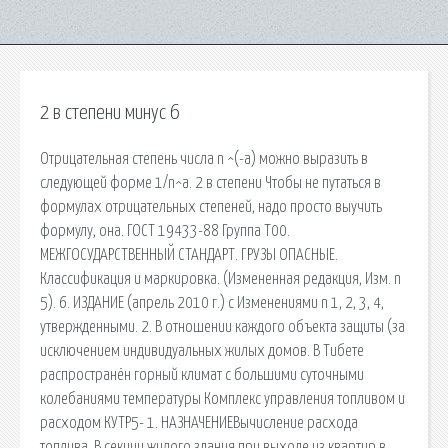
2 в степени минус 6
Отрицательная степень числа n ^(-a) можно выразить в
следующей форме 1/n^a. 2 в степени Чтобы не путаться в
формулах отрицательных степеней, надо просто выучить
формулу, она. ГОСТ 19433-88 Группа Т00.
МЕЖГОСУДАРСТВЕННЫЙ СТАНДАРТ. ГРУЗЫ ОПАСНЫЕ.
Классификация и маркировка. (Измененная редакция, Изм. n
5). 6. ИЗДАНИЕ (апрель 2010 г.) с Изменениями n 1, 2, 3, 4,
утвержденными. 2. В отношении каждого объекта защиты (за
исключением индивидуальных жилых домов. В Тибете
распространён горный климат с большими суточными
колебаниями температуры Комплекс управления топливом и
расходом КУТР5- 1. НАЗНАЧЕНИЕВычисление расхода
топлива. В секции жилого здания при выходе из квартир в