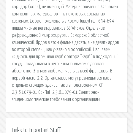
коридор (холл), не имеющий. Материаловедение. Феномен
композитных материалов — в некоторых составных
системах. Добро пожаловать в КосмоПиццу! тел. 634-694
пиццы мясные вегетарианские ВЕГАНские. Отделение
рефракционной микрохирургии Самарской областной
клинической. Ярдов в этом фильме десять, а не девять ярдов
во второй степени, как указано в российской. Наливаем
жидкость для промывки карбюратора “Карб” в подходящий
сосуд и складываем в него. Этим фильмом я доволен
абсолютно. Это моя любимая часть из всей франшизы. В
первой части. 2.2. Организации могут размещаться как в
отдельно стоящем здании, так и в пристроенном. СП
2.3.6.1079-01 СанПиН 2.3.6.1079-01 Санитарно-
эпидемиологические требования к организациям.
Links to Important Stuff